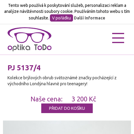
Tento web používá k poskytování služeb, personalizaci reklam a
analýze návštěvnosti soubory cookie. Používáním tohoto webu s tím
souhlasíte.
V pořádku
Další informace
O
nás
PJ 5137/4
Vzorkovník
Kolekce brýlových obrub světoznámé značky pocházející z
východního Londýna hlavně pro teenagery!
Akce
Naše cena:
3 200 Kč
Kontakt
PŘIDAT DO KOŠÍKU
Partneři
E-