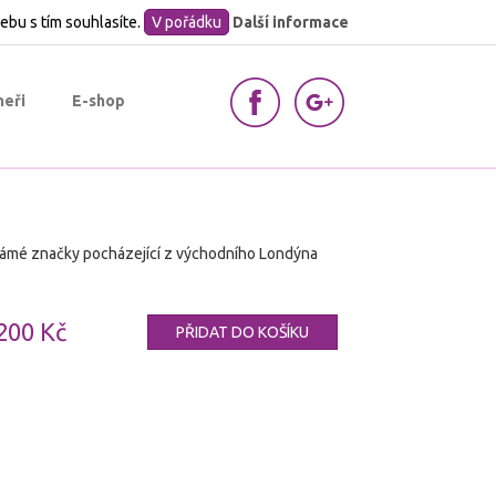
ebu s tím souhlasíte.
V pořádku
Další informace
neři
E-shop
ámé značky pocházející z východního Londýna
200 Kč
PŘIDAT DO KOŠÍKU