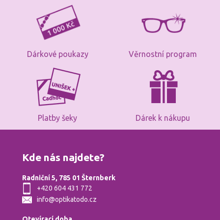
Kde nás najdete?
Radniční 5, 785 01 Šternberk
+420 604 431 772
info@optikatodo.cz
Otevírací doba