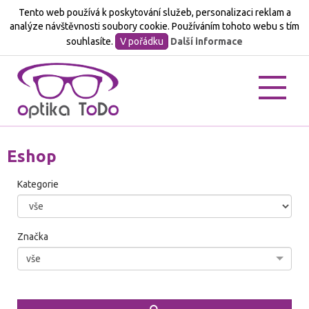
Tento web používá k poskytování služeb, personalizaci reklam a
analýze návštěvnosti soubory cookie. Používáním tohoto webu s tím
souhlasíte.
V pořádku
Další informace
O
nás
Eshop
Vzorkovník
Kategorie
Akce
Kontakt
Značka
Partneři
vše
E-